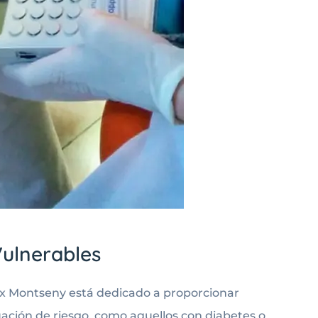
Vulnerables
aix Montseny está dedicado a proporcionar
uación de riesgo, como aquellos con diabetes o